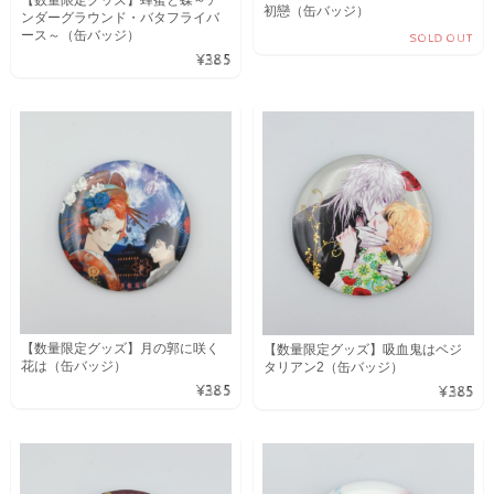
初戀（缶バッジ）
ンダーグラウンド・バタフライバ
ース～（缶バッジ）
SOLD OUT
¥385
【数量限定グッズ】月の郭に咲く
【数量限定グッズ】吸血鬼はベジ
花は（缶バッジ）
タリアン2（缶バッジ）
¥385
¥385