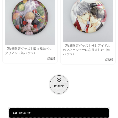
【数量限定グッズ】推しアイドル
【数量限定グッズ】吸血鬼はベジ
のマネージャーになりました（缶
タリアン（缶バッジ）
バッジ）
¥385
¥385
more
CATEGORY