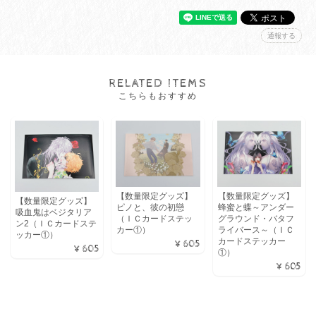
通報する
RELATED ITEMS
こちらもおすすめ
【数量限定グッズ】
【数量限定グッズ】
【数量限定グッズ】
蜂蜜と蝶～アンダー
ピノと、彼の初戀
吸血鬼はベジタリア
グラウンド・バタフ
（ＩＣカードステッ
ン2（ＩＣカードステ
ライバース～（ＩＣ
カー①）
ッカー①）
カードステッカー
¥605
¥605
①）
¥605